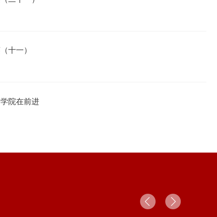
3-01
2022-08
2
19
《中国传媒大学2021年年鉴》召开线上组稿工作会
校史撷英（十三）
2-01
2022-08
19
校史撷英（十）
2022-08