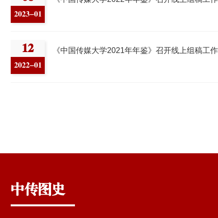
2025-01
08
鉴》召开线上组稿工作会
史撷英（十三）
《中国传媒
2025-01
01
史撷英（十）
《中国传媒
2024-03
中传图史