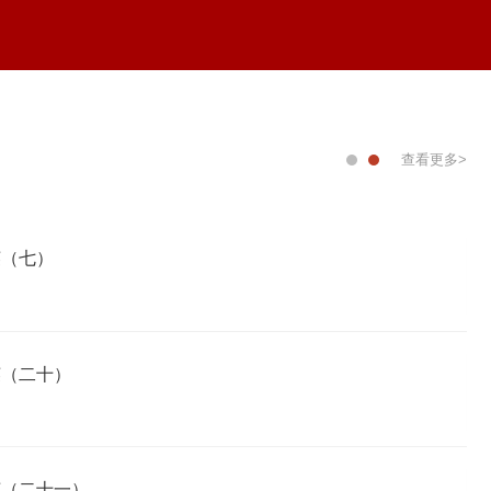
查看更多>
1
23
《中国传媒大学年鉴》简介
回顾历史开辟未来
4-03
2022-11
0
05
《中国传媒大学2023年年鉴》召开线上组稿工作会
校史撷英（二十二）
4-01
2022-10
6
25
《中国传媒大学2022年年鉴》召开线上组稿工作会
校史撷英（六）