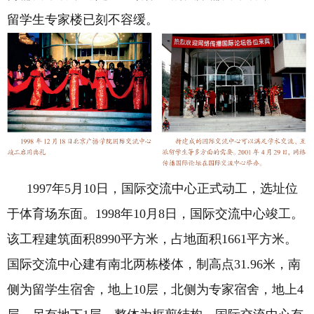
留学生专家楼已刻不容缓。
1997
年
5
月
10
日，国际交流中心正式动工，选址位
于体育场东面。
1998
年
10
月
8
日，国际交流中心竣工。
该工程建筑面积
8990
平方米，占地面积
1661
平方米。
国际交流中心建有南北两栋楼体，制高点
31.96
米，南
侧为留学生宿舍，地上
10
层，北侧为专家宿舍，地上
4