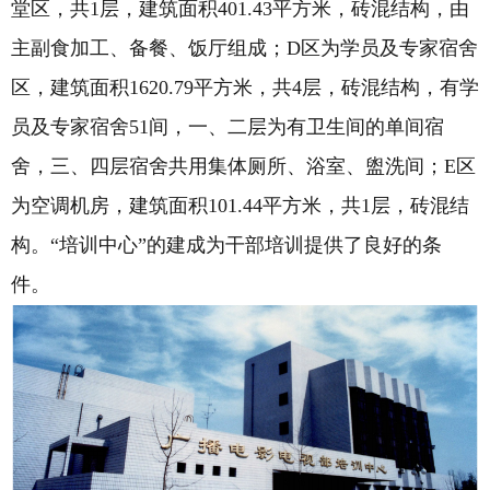
堂区，共
1
层，建筑面积
401.43
平方米，砖混结构，由
主副食加工、备餐、饭厅组成；
D
区为学员及专家宿舍
区，建筑面积
1620.79
平方米，共
4
层，砖混结构，有学
员及专家宿舍
51
间，一、二层为有卫生间的单间宿
舍，三、四层宿舍共用集体厕所、浴室、盥洗间；
E
区
为空调机房，建筑面积
101.44
平方米，共
1
层，砖混结
构。“培训中心”的建成为干部培训提供了良好的条
件。