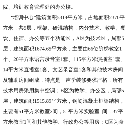
院、培训教育管理处的办公楼。
“
培训中心”建筑面积
5314
平方米，占地面积
2370
平
方米，共
5
层，框架、砖混结构，内分技术、教学、餐
饮、住宿、办公等五个功能区，
A
区为技术区，局部
5
层，建筑面积
1674.65
平方米，主要由
66
位阶梯教室
1
个、
20
平方米语言录音室
1
套、
115
平方米演播室
1
套、
14
平方米直播室
1
套、文艺录音室
1
套和其他技术房间
及辅助房间组成，特点是：声学装修要求严格，所有
技术用房采用集中空调；
B
区为教学、办公区，局部
5
层，建筑面积
1515.89
平方米，钢筋混凝土框架结构，
主要有
51
平方米教室
2
间，
51
平方米实验室
1
间，
37
平
方米教室
1
间和其他教学、行政办公等用房；
C
区为食